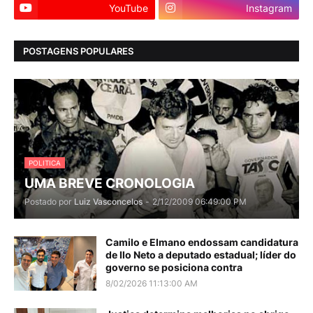
YouTube
Instagram
POSTAGENS POPULARES
POLITICA
UMA BREVE CRONOLOGIA
Postado por
Luiz Vasconcelos
-
2/12/2009 06:49:00 PM
Camilo e Elmano endossam candidatura
de Ilo Neto a deputado estadual; líder do
governo se posiciona contra
8/02/2026 11:13:00 AM