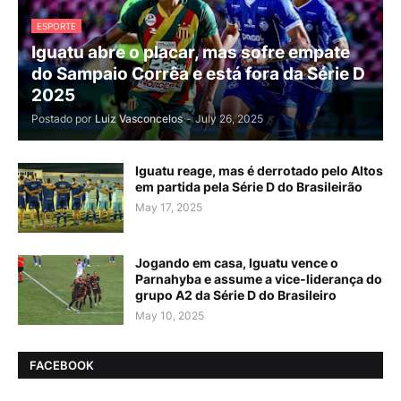
ESPORTE
Iguatu abre o placar, mas sofre empate
do Sampaio Corrêa e está fora da Série D
2025
Postado por
Luiz Vasconcelos
-
July 26, 2025
Iguatu reage, mas é derrotado pelo Altos
em partida pela Série D do Brasileirão
May 17, 2025
Jogando em casa, Iguatu vence o
Parnahyba e assume a vice-liderança do
grupo A2 da Série D do Brasileiro
May 10, 2025
FACEBOOK