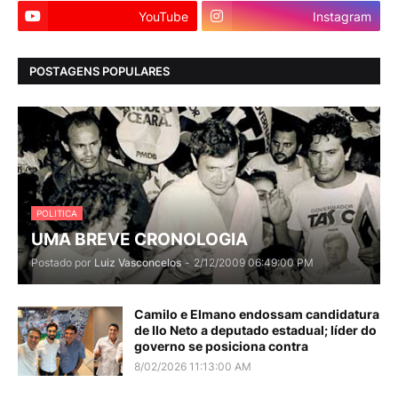
YouTube
Instagram
POSTAGENS POPULARES
POLITICA
UMA BREVE CRONOLOGIA
Postado por
Luiz Vasconcelos
-
2/12/2009 06:49:00 PM
Camilo e Elmano endossam candidatura
de Ilo Neto a deputado estadual; líder do
governo se posiciona contra
8/02/2026 11:13:00 AM