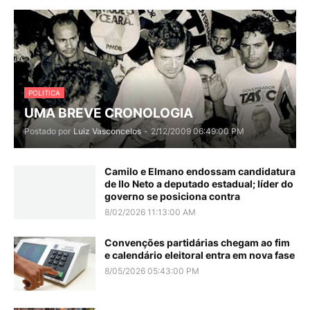
POLITICA
UMA BREVE CRONOLOGIA
Postado por
Luiz Vasconcelos
-
2/12/2009 06:49:00 PM
Camilo e Elmano endossam candidatura
de Ilo Neto a deputado estadual; líder do
governo se posiciona contra
8/02/2026 11:13:00 AM
Convenções partidárias chegam ao fim
e calendário eleitoral entra em nova fase
8/05/2026 05:43:00 PM