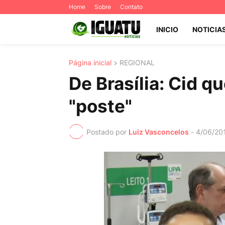
Home
Sobre
Contato
INICIO
NOTICIA
Página inicial
REGIONAL
De Brasília: Cid q
"poste"
Postado por
Luiz Vasconcelos
-
4/06/20