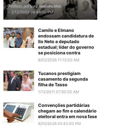
Postado por
Luiz Vasconcelos
-
2/12/2009 06:49:00 PM
Camilo e Elmano
endossam candidatura de
Ilo Neto a deputado
estadual; líder do governo
se posiciona contra
8/02/2026 11:13:00 AM
Tucanos prestigiam
casamento da segunda
filha de Tasso
1/12/2011 07:50:00 AM
Convenções partidárias
chegam ao fim e calendário
eleitoral entra em nova fase
8/05/2026 05:43:00 PM