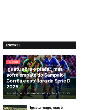
ESPORTE
ESPORTE
Iguatu abre o placar, mas
sofre empate do Sampaio
Corrêa e está fora da Série D
2025
Postado por
Luiz Vasconcelos
-
July 26, 2025
Iguatu reage, mas é