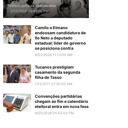
Postado por
Luiz Vasconcelos
-
2/12/2009 06:49:00 PM
Camilo e Elmano
endossam candidatura de
Ilo Neto a deputado
estadual; líder do governo
se posiciona contra
8/02/2026 11:13:00 AM
Tucanos prestigiam
casamento da segunda
filha de Tasso
1/12/2011 07:50:00 AM
Convenções partidárias
chegam ao fim e calendário
eleitoral entra em nova fase
8/05/2026 05:43:00 PM