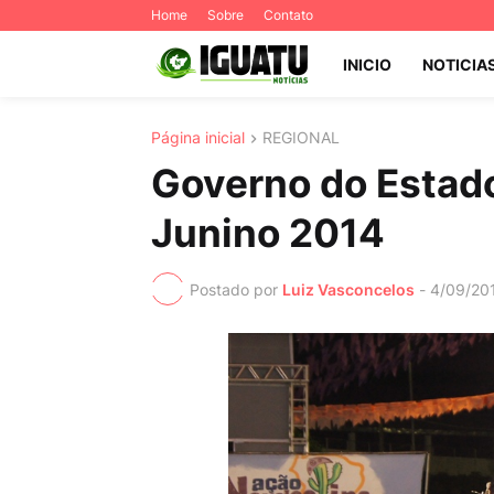
Home
Sobre
Contato
INICIO
NOTICIA
Página inicial
REGIONAL
Governo do Estado
Junino 2014
Postado por
Luiz Vasconcelos
-
4/09/20