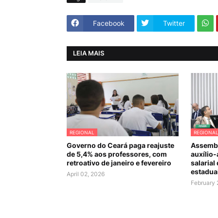
Facebook
Twitter
LEIA MAIS
REGIONAL
REGIONA
Governo do Ceará paga reajuste
Assembl
de 5,4% aos professores, com
auxílio-
retroativo de janeiro e fevereiro
salarial
estadua
April 02, 2026
February 