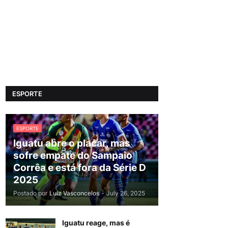
ESPORTE
ESPORTE
Iguatu abre o placar, mas
sofre empate do Sampaio
Corrêa e está fora da Série D
2025
Postado por
Luiz Vasconcelos
-
July 26, 2025
Iguatu reage, mas é