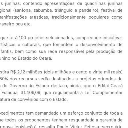
es juninas, contendo apresentações de quadrilhas juninas
onal (sanfona, zabumba, triângulo e pandeiro), festival de
manifestações artísticas, tradicionalmente populares como
aneiro pau etc.
 que terá 100 projetos selecionados, compreende iniciativas
tísticas e culturais, que fomentem o desenvolvimento de
infantis, bem como sua rede responsável pela produção de
junino no Estado do Ceará.
tirá R$ 2,12 milhões (dois milhões e cento e vinte mil reais)
 50% dos recursos serão destinados a projetos oriundos do
ra do Governo do Estado destaca, ainda, que o Edital Ceará
 Estadual 31.406,09, que regulamenta a Lei Complementar
natura de convênios com o Estado.
rocedimentos tem demandado um esforço conjunto de toda a
que todos os proponentes tenham resguardada a garantia de
va legislação”, ressalta Paulo Victor Feitosa, secretário