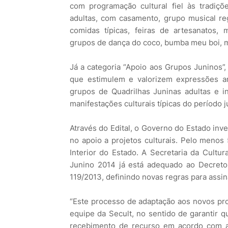
com programação cultural fiel às tradiçõ
adultas, com casamento, grupo musical regi
comidas típicas, feiras de artesanatos, 
grupos de dança do coco, bumba meu boi, m
Já a categoria “Apoio aos Grupos Juninos”,
que estimulem e valorizem expressões ar
grupos de Quadrilhas Juninas adultas e 
manifestações culturais típicas do período 
Através do Edital, o Governo do Estado inves
no apoio a projetos culturais. Pelo menos
Interior do Estado. A Secretaria da Cultu
Junino 2014 já está adequado ao Decreto
119/2013, definindo novas regras para assi
“Este processo de adaptação aos novos p
equipe da Secult, no sentido de garantir 
recebimento de recurso em acordo com a no