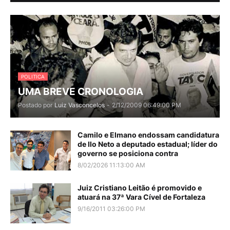
POLITICA
UMA BREVE CRONOLOGIA
Postado por
Luiz Vasconcelos
-
2/12/2009 06:49:00 PM
Camilo e Elmano endossam candidatura
de Ilo Neto a deputado estadual; líder do
governo se posiciona contra
8/02/2026 11:13:00 AM
Juiz Cristiano Leitão é promovido e
atuará na 37ª Vara Cível de Fortaleza
9/16/2011 03:26:00 PM