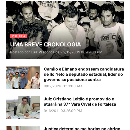
POLITICA
UMA BREVE CRONOLOGIA
Postado por
Luiz Vasconcelos
-
2/12/2009 06:49:00 PM
Camilo e Elmano endossam candidatura
de Ilo Neto a deputado estadual; líder do
governo se posiciona contra
8/02/2026 11:13:00 AM
Juiz Cristiano Leitão é promovido e
atuará na 37ª Vara Cível de Fortaleza
9/16/2011 03:26:00 PM
Justiça determina melhorias no abrigo