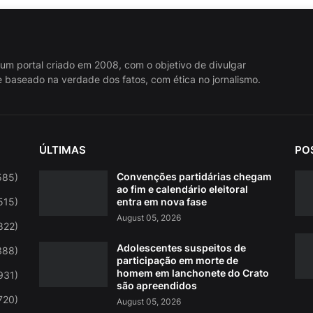
 um portal criado em 2008, com o objetivo de divulgar
 baseado na verdade dos fatos, com ética no jornalismo.
ÚLTIMAS
PO
Convenções partidárias chegam
585)
ao fim e calendário eleitoral
515)
entra em nova fase
August 05, 2026
822)
Adolescentes suspeitos de
388)
participação em morte de
homem em lanchonete do Crato
931)
são apreendidos
720)
August 05, 2026