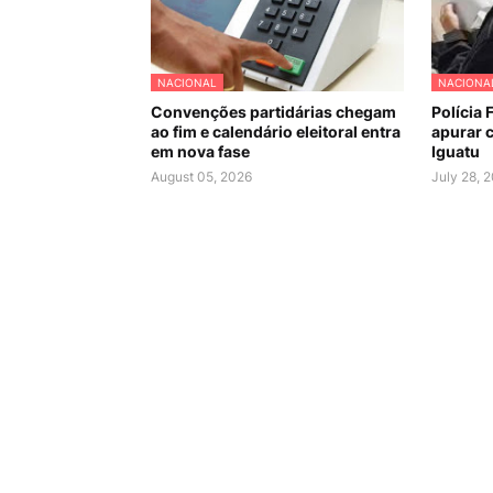
NACIONAL
NACIONA
Convenções partidárias chegam
Polícia 
ao fim e calendário eleitoral entra
apurar c
em nova fase
Iguatu
August 05, 2026
July 28, 