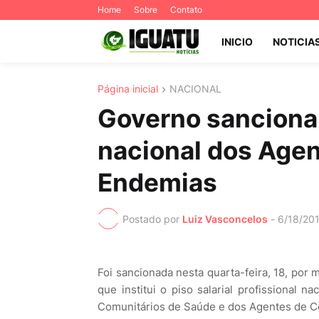
Home
Sobre
Contato
INICIO
NOTICIA
Página inicial
NACIONAL
Governo sanciona l
nacional dos Agen
Endemias
Postado por
Luiz Vasconcelos
-
6/18/20
Foi sancionada nesta quarta-feira, 18, por m
que institui o piso salarial profissional n
Comunitários de Saúde e dos Agentes de 