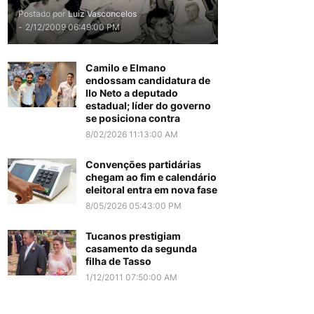
Postado por
Luiz Vasconcelos
-
2/12/2009 06:49:00 PM
Camilo e Elmano
endossam candidatura de
Ilo Neto a deputado
estadual; líder do governo
se posiciona contra
8/02/2026 11:13:00 AM
Convenções partidárias
chegam ao fim e calendário
eleitoral entra em nova fase
8/05/2026 05:43:00 PM
Tucanos prestigiam
casamento da segunda
filha de Tasso
1/12/2011 07:50:00 AM