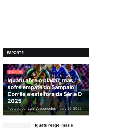
ESPORTE
ESPORTE
Iguatu abre o placar, mas
sofre empate do Sampaio
Corrêa e está fora da Série D
2025
Postado por
Luiz Vasconcelos
-
July 26, 2025
Iguatu reage, mas é