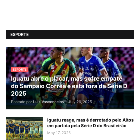
ESPORTE
ESPORTE
Iguatu abre o placar, mas sofre empate
do Sampaio Corrêa e está fora da Série D
2025
Postado por
Luiz Vasconcelos
-
July 26, 2025
Iguatu reage, mas é derrotado pelo Altos
em partida pela Série D do Brasileirão
May 17, 2025