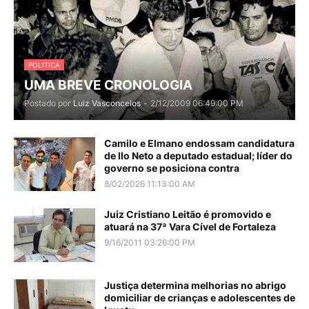
POLITICA
UMA BREVE CRONOLOGIA
Postado por
Luiz Vasconcelos
-
2/12/2009 06:49:00 PM
Camilo e Elmano endossam candidatura
de Ilo Neto a deputado estadual; líder do
governo se posiciona contra
8/02/2026 11:13:00 AM
Juiz Cristiano Leitão é promovido e
atuará na 37ª Vara Cível de Fortaleza
9/16/2011 03:26:00 PM
Justiça determina melhorias no abrigo
domiciliar de crianças e adolescentes de