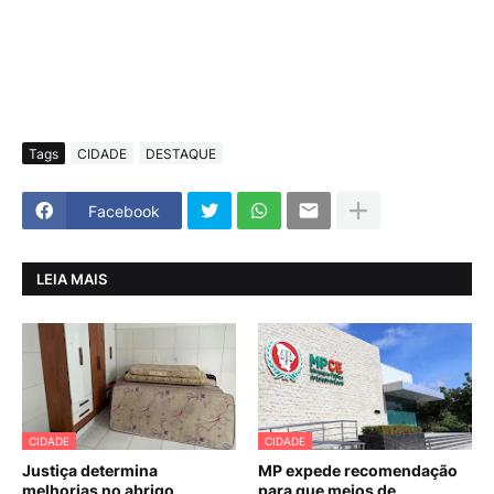
Tags
CIDADE
DESTAQUE
Facebook
LEIA MAIS
CIDADE
CIDADE
Justiça determina
MP expede recomendação
melhorias no abrigo
para que meios de