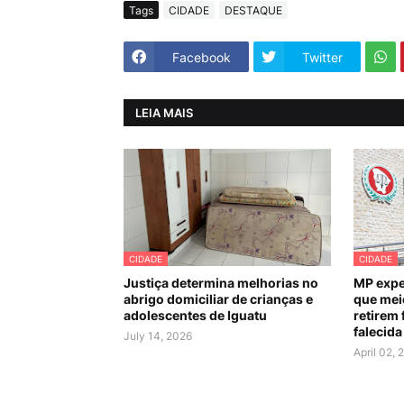
Tags
CIDADE
DESTAQUE
Facebook
Twitter
LEIA MAIS
CIDADE
CIDADE
Justiça determina melhorias no
MP expe
abrigo domiciliar de crianças e
que mei
adolescentes de Iguatu
retirem 
falecida
July 14, 2026
April 02, 