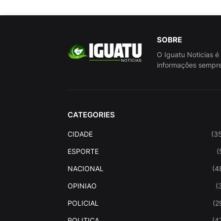
SOBRE
O Iguatu Noticias é
informações sempre
CATEGORIES
CIDADE
(3
ESPORTE
(
NACIONAL
(4
OPINIAO
(
POLICIAL
(2
POLITICA
(4