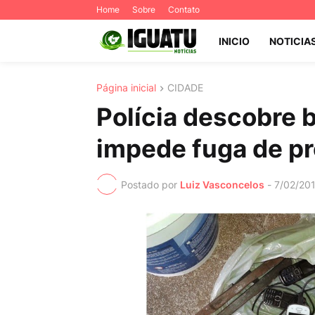
Home
Sobre
Contato
INICIO
NOTICIA
Página inicial
CIDADE
Polícia descobre 
impede fuga de p
Postado por
Luiz Vasconcelos
-
7/02/20