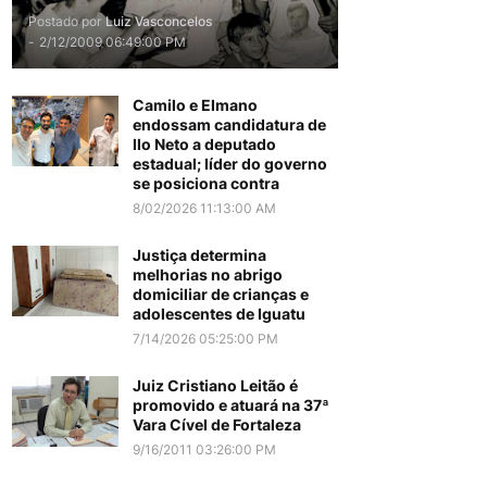
Postado por
Luiz Vasconcelos
-
2/12/2009 06:49:00 PM
Camilo e Elmano
endossam candidatura de
Ilo Neto a deputado
estadual; líder do governo
se posiciona contra
8/02/2026 11:13:00 AM
Justiça determina
melhorias no abrigo
domiciliar de crianças e
adolescentes de Iguatu
7/14/2026 05:25:00 PM
Juiz Cristiano Leitão é
promovido e atuará na 37ª
Vara Cível de Fortaleza
9/16/2011 03:26:00 PM