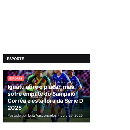
ESPORTE
ESPORTE
Iguatu abre o placar, mas
sofre empate do Sampaio
Corrêa e está fora da Série D
2025
Postado por
Luiz Vasconcelos
-
July 26, 2025