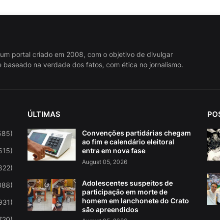
 um portal criado em 2008, com o objetivo de divulgar
 baseado na verdade dos fatos, com ética no jornalismo.
ÚLTIMAS
PO
Convenções partidárias chegam
585)
ao fim e calendário eleitoral
515)
entra em nova fase
August 05, 2026
822)
Adolescentes suspeitos de
388)
participação em morte de
homem em lanchonete do Crato
931)
são apreendidos
720)