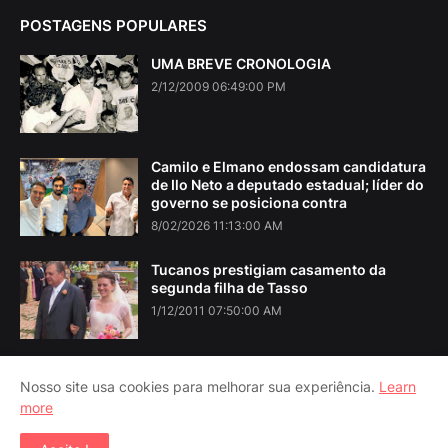
POSTAGENS POPULARES
UMA BREVE CRONOLOGIA
2/12/2009 06:49:00 PM
Camilo e Elmano endossam candidatura
de Ilo Neto a deputado estadual; líder do
governo se posiciona contra
8/02/2026 11:13:00 AM
Tucanos prestigiam casamento da
segunda filha de Tasso
1/12/2011 07:50:00 AM
Nosso site usa cookies para melhorar sua experiência.
Learn
more
Home
About Us
Contact Us
RTL Version