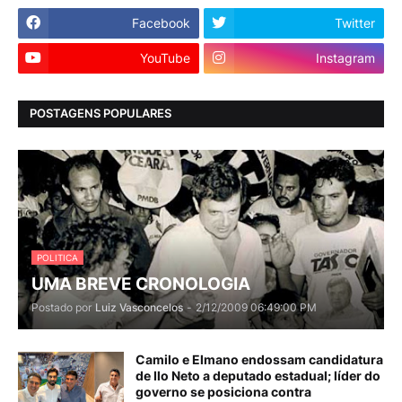
Facebook
Twitter
YouTube
Instagram
POSTAGENS POPULARES
POLITICA
UMA BREVE CRONOLOGIA
Postado por
Luiz Vasconcelos
-
2/12/2009 06:49:00 PM
Camilo e Elmano endossam candidatura
de Ilo Neto a deputado estadual; líder do
governo se posiciona contra