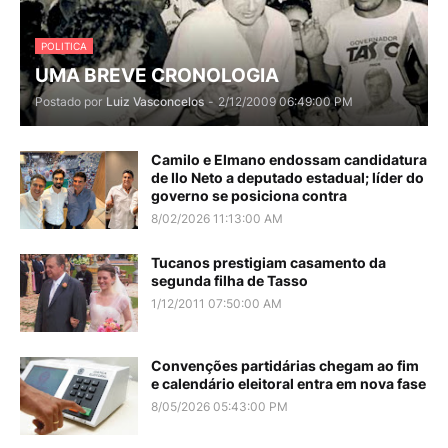
POLITICA
UMA BREVE CRONOLOGIA
Postado por
Luiz Vasconcelos
-
2/12/2009 06:49:00 PM
Camilo e Elmano endossam candidatura
de Ilo Neto a deputado estadual; líder do
governo se posiciona contra
8/02/2026 11:13:00 AM
Tucanos prestigiam casamento da
segunda filha de Tasso
1/12/2011 07:50:00 AM
Convenções partidárias chegam ao fim
e calendário eleitoral entra em nova fase
8/05/2026 05:43:00 PM