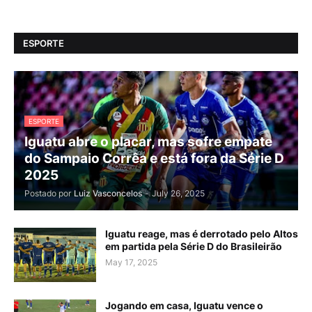
ESPORTE
ESPORTE
Iguatu abre o placar, mas sofre empate
do Sampaio Corrêa e está fora da Série D
2025
Postado por
Luiz Vasconcelos
-
July 26, 2025
Iguatu reage, mas é derrotado pelo Altos
em partida pela Série D do Brasileirão
May 17, 2025
Jogando em casa, Iguatu vence o