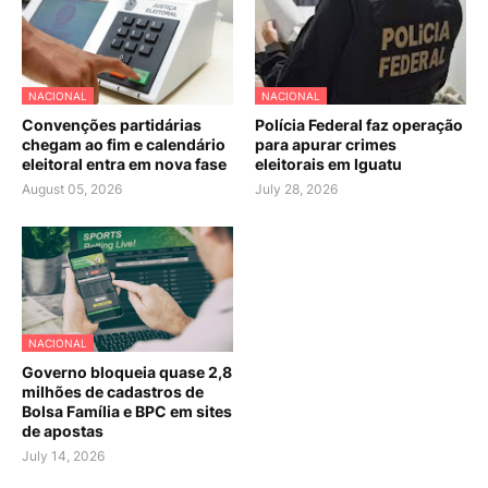
NACIONAL
NACIONAL
Convenções partidárias
Polícia Federal faz operação
chegam ao fim e calendário
para apurar crimes
eleitoral entra em nova fase
eleitorais em Iguatu
August 05, 2026
July 28, 2026
NACIONAL
Governo bloqueia quase 2,8
milhões de cadastros de
Bolsa Família e BPC em sites
de apostas
July 14, 2026