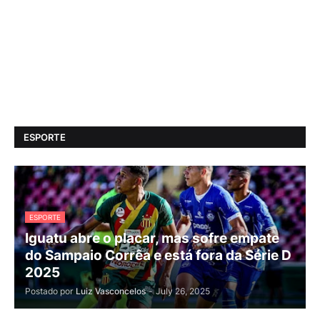
ESPORTE
ESPORTE
Iguatu abre o placar, mas sofre empate
do Sampaio Corrêa e está fora da Série D
2025
Postado por
Luiz Vasconcelos
-
July 26, 2025