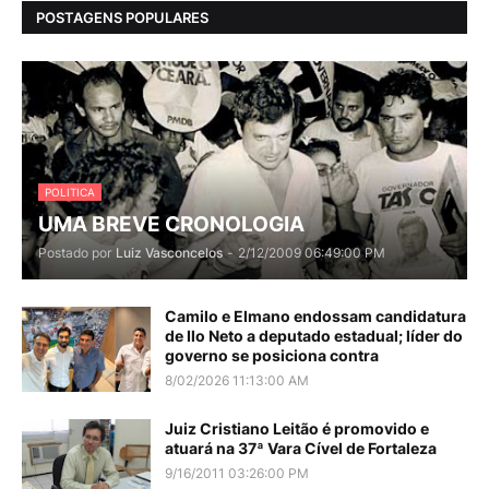
POSTAGENS POPULARES
POLITICA
UMA BREVE CRONOLOGIA
Postado por
Luiz Vasconcelos
-
2/12/2009 06:49:00 PM
Camilo e Elmano endossam candidatura
de Ilo Neto a deputado estadual; líder do
governo se posiciona contra
8/02/2026 11:13:00 AM
Juiz Cristiano Leitão é promovido e
atuará na 37ª Vara Cível de Fortaleza
9/16/2011 03:26:00 PM