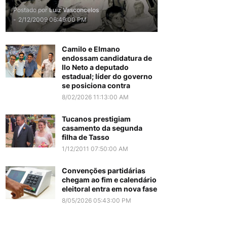
Postado por
Luiz Vasconcelos
-
2/12/2009 06:49:00 PM
Camilo e Elmano
endossam candidatura de
Ilo Neto a deputado
estadual; líder do governo
se posiciona contra
8/02/2026 11:13:00 AM
Tucanos prestigiam
casamento da segunda
filha de Tasso
1/12/2011 07:50:00 AM
Convenções partidárias
chegam ao fim e calendário
eleitoral entra em nova fase
8/05/2026 05:43:00 PM