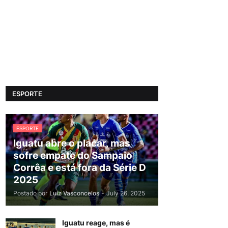
ESPORTE
ESPORTE
Iguatu abre o placar, mas
sofre empate do Sampaio
Corrêa e está fora da Série D
2025
Postado por
Luiz Vasconcelos
-
July 26, 2025
Iguatu reage, mas é