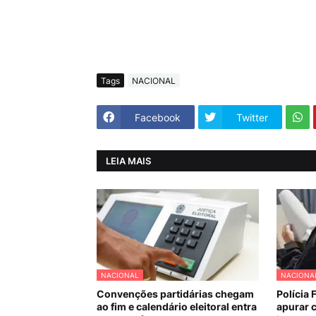
Tags
NACIONAL
Facebook
Twitter
LEIA MAIS
NACIONAL
NACIONA
Convenções partidárias chegam
Polícia 
ao fim e calendário eleitoral entra
apurar c