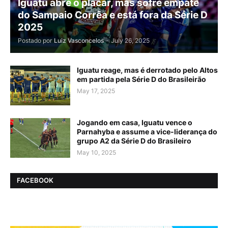
Iguatu abre o placar, mas sofre empate
do Sampaio Corrêa e está fora da Série D
2025
Postado por
Luiz Vasconcelos
-
July 26, 2025
Iguatu reage, mas é derrotado pelo Altos
em partida pela Série D do Brasileirão
May 17, 2025
Jogando em casa, Iguatu vence o
Parnahyba e assume a vice-liderança do
grupo A2 da Série D do Brasileiro
May 10, 2025
FACEBOOK