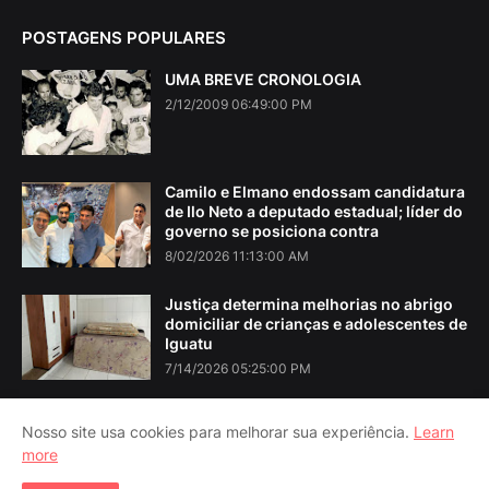
POSTAGENS POPULARES
UMA BREVE CRONOLOGIA
2/12/2009 06:49:00 PM
Camilo e Elmano endossam candidatura
de Ilo Neto a deputado estadual; líder do
governo se posiciona contra
8/02/2026 11:13:00 AM
Justiça determina melhorias no abrigo
domiciliar de crianças e adolescentes de
Iguatu
7/14/2026 05:25:00 PM
Nosso site usa cookies para melhorar sua experiência.
Learn
more
Home
About Us
Contact Us
RTL Version