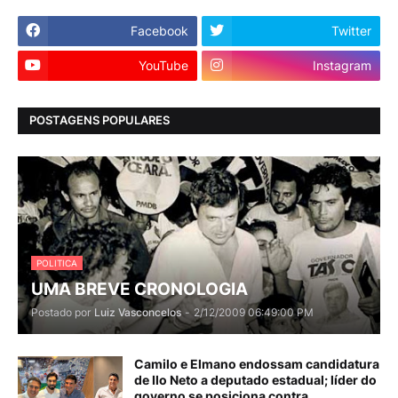
Facebook
Twitter
YouTube
Instagram
POSTAGENS POPULARES
POLITICA
UMA BREVE CRONOLOGIA
Postado por
Luiz Vasconcelos
-
2/12/2009 06:49:00 PM
Camilo e Elmano endossam candidatura
de Ilo Neto a deputado estadual; líder do
governo se posiciona contra