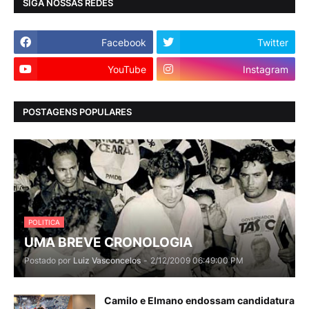
SIGA NOSSAS REDES
Facebook
Twitter
YouTube
Instagram
POSTAGENS POPULARES
POLITICA
UMA BREVE CRONOLOGIA
Postado por
Luiz Vasconcelos
-
2/12/2009 06:49:00 PM
Camilo e Elmano endossam candidatura