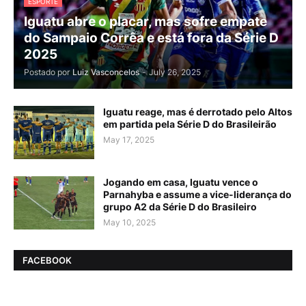
ESPORTE
Iguatu abre o placar, mas sofre empate
do Sampaio Corrêa e está fora da Série D
2025
Postado por
Luiz Vasconcelos
-
July 26, 2025
Iguatu reage, mas é derrotado pelo Altos
em partida pela Série D do Brasileirão
May 17, 2025
Jogando em casa, Iguatu vence o
Parnahyba e assume a vice-liderança do
grupo A2 da Série D do Brasileiro
May 10, 2025
FACEBOOK