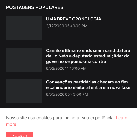
POSTAGENS POPULARES
UMA BREVE CRONOLOGIA
2/12/2009 06:49:00 PM
Camilo e Elmano endossam candidatura
de Ilo Neto a deputado estadual; líder do
governo se posiciona contra
8/02/2026 11:13:00 AM
Convenções partidárias chegam ao fim
e calendário eleitoral entra em nova fase
8/05/2026 05:43:00 PM
Nosso site usa cookies para melhorar sua experiência.
Learn
more
Home
About Us
Contact Us
RTL Version
Aceito !