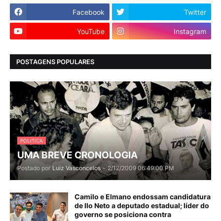
Facebook
Twitter
YouTube
Instagram
POSTAGENS POPULARES
POLITICA
UMA BREVE CRONOLOGIA
Postado por
Luiz Vasconcelos
-
2/12/2009 06:49:00 PM
Camilo e Elmano endossam candidatura
de Ilo Neto a deputado estadual; líder do
governo se posiciona contra