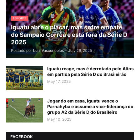
ESPORTE
Iguatu abre o placar, mas sofre empate
do Sampaio Corrêa e está fora da Série D
2025
Postado por
Luiz Vasconcelos
-
July 26, 2025
Iguatu reage, mas é derrotado pelo Altos
em partida pela Série D do Brasileirão
May 17, 2025
Jogando em casa, Iguatu vence o
Parnahyba e assume a vice-liderança do
grupo A2 da Série D do Brasileiro
May 10, 2025
FACEBOOK