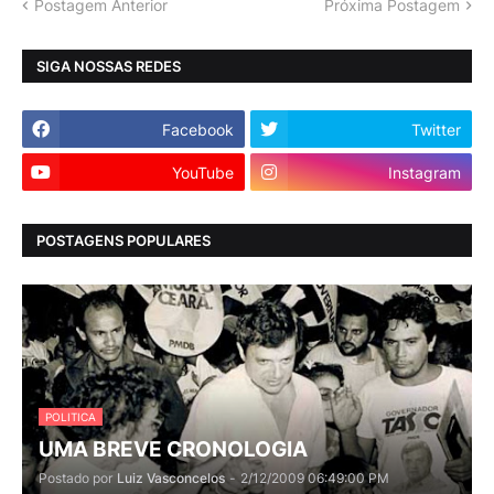
Postagem Anterior
Próxima Postagem
SIGA NOSSAS REDES
Facebook
Twitter
YouTube
Instagram
POSTAGENS POPULARES
POLITICA
UMA BREVE CRONOLOGIA
Postado por
Luiz Vasconcelos
-
2/12/2009 06:49:00 PM