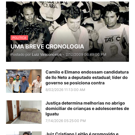
POLITICA
UMA BREVE CRONOLOGIA
Postado por
Luiz Vasconcelos
-
2/12/2009 06:49:00 PM
Camilo e Elmano endossam candidatura
de Ilo Neto a deputado estadual; líder do
governo se posiciona contra
8/02/2026 11:13:00 AM
Justiça determina melhorias no abrigo
domiciliar de crianças e adolescentes de
Iguatu
7/14/2026 05:25:00 PM
Juiz Cristiano Leitão é promovido e