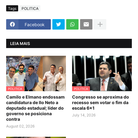
Tags
POLITICA
Facebook
LEIA MAIS
POLITICA
POLITICA
Camilo e Elmano endossam
Congresso se aproxima do
candidatura de Ilo Neto a
recesso sem votar o fim da
deputado estadual; líder do
escala 6×1
governo se posiciona
July 14, 2026
contra
August 02, 2026