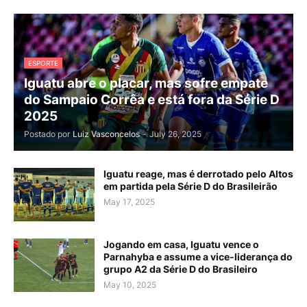
ESPORTE
Iguatu abre o placar, mas sofre empate
do Sampaio Corrêa e está fora da Série D
2025
Postado por
Luiz Vasconcelos
-
July 26, 2025
Iguatu reage, mas é derrotado pelo Altos
em partida pela Série D do Brasileirão
May 17, 2025
Jogando em casa, Iguatu vence o
Parnahyba e assume a vice-liderança do
grupo A2 da Série D do Brasileiro
May 10, 2025