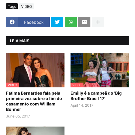
Tags
VIDEO
Facebook
LEIA MAIS
VIDEO
VIDEO
Fátima Bernardes fala pela
Emilly é a campeã do 'Big
primeira vez sobre o fim do
Brother Brasil 17'
casamento com William
April 14, 2017
Bonner
June 05, 2017