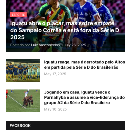
ESPORTE
Iguatu abre o placar, mas sofre empate
do Sampaio Corrêa e está fora da Série D
2025
Postado por
Luiz Vasconcelos
-
July 26, 2025
Iguatu reage, mas é derrotado pelo Altos
em partida pela Série D do Brasileirão
May 17, 2025
Jogando em casa, Iguatu vence o
Parnahyba e assume a vice-liderança do
grupo A2 da Série D do Brasileiro
May 10, 2025
FACEBOOK