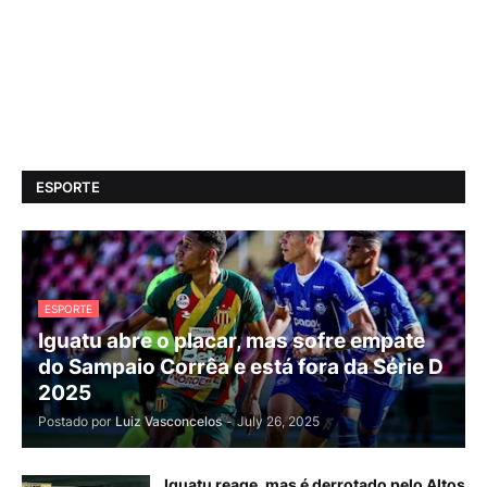
ESPORTE
ESPORTE
Iguatu abre o placar, mas sofre empate
do Sampaio Corrêa e está fora da Série D
2025
Postado por
Luiz Vasconcelos
-
July 26, 2025
Iguatu reage, mas é derrotado pelo Altos