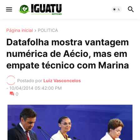
Página inicial
POLITICA
Datafolha mostra vantagem
numérica de Aécio, mas em
empate técnico com Marina
Postado por
Luiz Vasconcelos
-
10/04/2014 05:42:00 PM
0