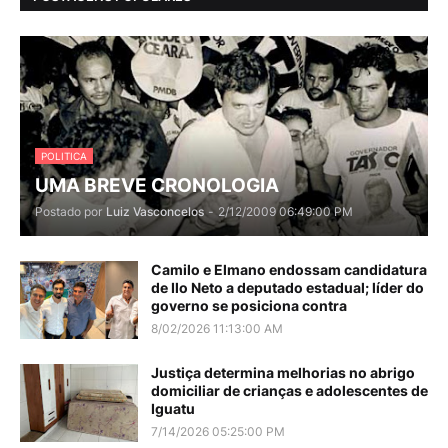
POLITICA
UMA BREVE CRONOLOGIA
Postado por
Luiz Vasconcelos
-
2/12/2009 06:49:00 PM
Camilo e Elmano endossam candidatura
de Ilo Neto a deputado estadual; líder do
governo se posiciona contra
8/02/2026 11:13:00 AM
Justiça determina melhorias no abrigo
domiciliar de crianças e adolescentes de
Iguatu
7/14/2026 05:25:00 PM