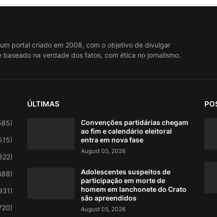
 um portal criado em 2008, com o objetivo de divulgar
 baseado na verdade dos fatos, com ética no jornalismo.
ÚLTIMAS
PO
Convenções partidárias chegam
585)
ao fim e calendário eleitoral
515)
entra em nova fase
August 05, 2026
822)
Adolescentes suspeitos de
388)
participação em morte de
homem em lanchonete do Crato
931)
são apreendidos
720)
August 05, 2026