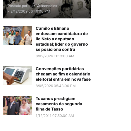
Postado por
Luiz Vasconcelos
-
2/12/2009 06:49:00 PM
Camilo e Elmano
endossam candidatura de
Ilo Neto a deputado
estadual; líder do governo
se posiciona contra
8/02/2026 11:13:00 AM
Convenções partidárias
chegam ao fim e calendário
eleitoral entra em nova fase
8/05/2026 05:43:00 PM
Tucanos prestigiam
casamento da segunda
filha de Tasso
1/12/2011 07:50:00 AM