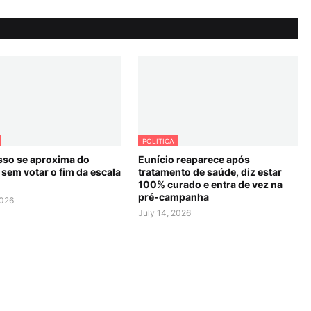
POLITICA
so se aproxima do
Eunício reaparece após
sem votar o fim da escala
tratamento de saúde, diz estar
100% curado e entra de vez na
pré-campanha
2026
July 14, 2026