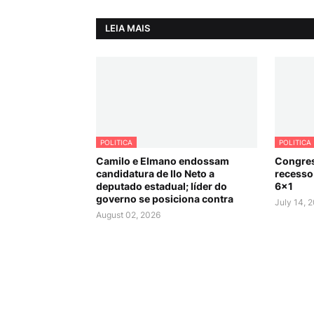
LEIA MAIS
POLITICA
POLITICA
Camilo e Elmano endossam
Congres
candidatura de Ilo Neto a
recesso 
deputado estadual; líder do
6×1
governo se posiciona contra
July 14, 
August 02, 2026