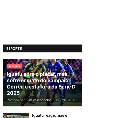
ESPORTE
ESPORTE
Iguatu abre o placar, mas
sofre empate do Sampaio
Corrêa e está fora da Série D
2025
Postado por
Luiz Vasconcelos
-
July 26, 2025
Iguatu reage, mas é