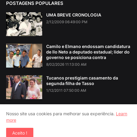
POSTAGENS POPULARES
UMA BREVE CRONOLOGIA
2/12/2009 06:49:00 PM
Camilo e Elmano endossam candidatura
de Ilo Neto a deputado estadual; líder do
governo se posiciona contra
8/02/2026 11:13:00 AM
Tucanos prestigiam casamento da
segunda filha de Tasso
1/12/2011 07:50:00 AM
Nosso site usa cookies para melhorar sua experiência.
Learn
more
Home
About Us
Contact Us
RTL Version
Aceito !
Copyright ©
2026
Iguatu Noticias