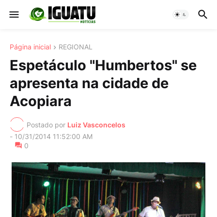
Página inicial
REGIONAL
Espetáculo "Humbertos" se
apresenta na cidade de
Acopiara
Postado por
Luiz Vasconcelos
-
10/31/2014 11:52:00 AM
0