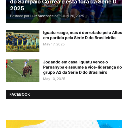
do Sampaio Corrêa e está fora da Série D
2025
Postado por
Luiz Vasconcelos
-
July 26, 2025
Iguatu reage, mas é derrotado pelo Altos
em partida pela Série D do Brasileirão
May 17, 2025
Jogando em casa, Iguatu vence o
Parnahyba e assume a vice-liderança do
grupo A2 da Série D do Brasileiro
May 10, 2025
FACEBOOK