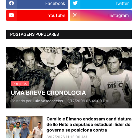
Facebook
Twitter
YouTube
Instagram
POSTAGENS POPULARES
POLITICA
UMA BREVE CRONOLOGIA
Postado por
Luiz Vasconcelos
-
2/12/2009 06:49:00 PM
Camilo e Elmano endossam candidatura
de Ilo Neto a deputado estadual; líder do
governo se posiciona contra
8/02/2026 11:13:00 AM