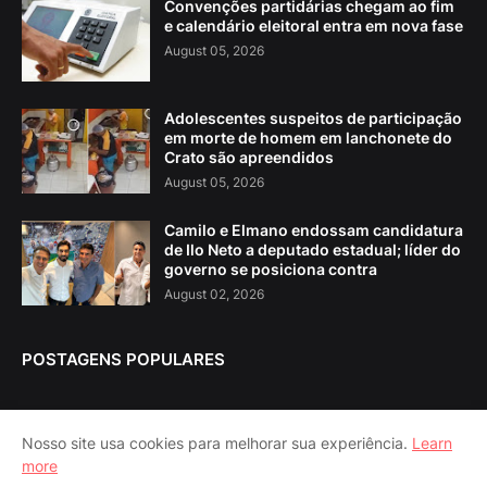
Convenções partidárias chegam ao fim
e calendário eleitoral entra em nova fase
August 05, 2026
Adolescentes suspeitos de participação
em morte de homem em lanchonete do
Crato são apreendidos
August 05, 2026
Camilo e Elmano endossam candidatura
de Ilo Neto a deputado estadual; líder do
governo se posiciona contra
August 02, 2026
POSTAGENS POPULARES
Nosso site usa cookies para melhorar sua experiência.
Learn
more
Home
About Us
Contact Us
RTL Version