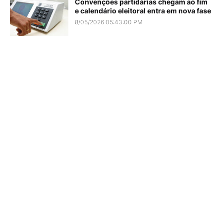
Convenções partidárias chegam ao fim
e calendário eleitoral entra em nova fase
8/05/2026 05:43:00 PM