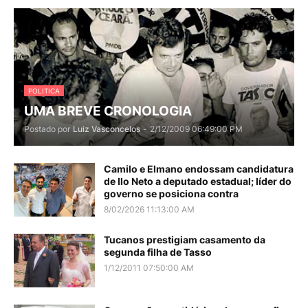
POLITICA
UMA BREVE CRONOLOGIA
Postado por
Luiz Vasconcelos
-
2/12/2009 06:49:00 PM
Camilo e Elmano endossam candidatura
de Ilo Neto a deputado estadual; líder do
governo se posiciona contra
8/02/2026 11:13:00 AM
Tucanos prestigiam casamento da
segunda filha de Tasso
1/12/2011 07:50:00 AM