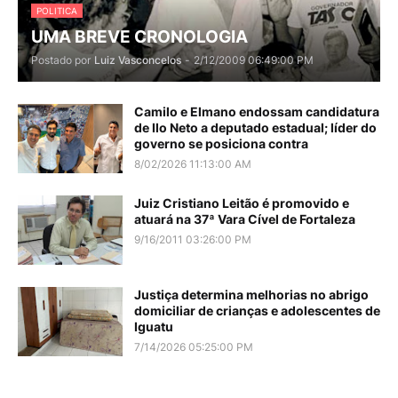
POLITICA
UMA BREVE CRONOLOGIA
Postado por
Luiz Vasconcelos
-
2/12/2009 06:49:00 PM
Camilo e Elmano endossam candidatura
de Ilo Neto a deputado estadual; líder do
governo se posiciona contra
8/02/2026 11:13:00 AM
Juiz Cristiano Leitão é promovido e
atuará na 37ª Vara Cível de Fortaleza
9/16/2011 03:26:00 PM
Justiça determina melhorias no abrigo
domiciliar de crianças e adolescentes de
Iguatu
7/14/2026 05:25:00 PM