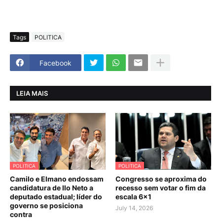
Tags
POLITICA
Facebook
LEIA MAIS
POLITICA
POLITICA
Camilo e Elmano endossam
Congresso se aproxima do
candidatura de Ilo Neto a
recesso sem votar o fim da
deputado estadual; líder do
escala 6×1
governo se posiciona
July 14, 2026
contra