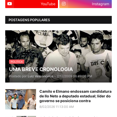
YouTube
Instagram
POSTAGENS POPULARES
POLITICA
UMA BREVE CRONOLOGIA
Postado por
Luiz Vasconcelos
-
2/12/2009 06:49:00 PM
Camilo e Elmano endossam candidatura
de Ilo Neto a deputado estadual; líder do
governo se posiciona contra
8/02/2026 11:13:00 AM