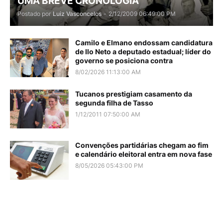
UMA BREVE CRONOLOGIA
Postado por
Luiz Vasconcelos
-
2/12/2009 06:49:00 PM
Camilo e Elmano endossam candidatura
de Ilo Neto a deputado estadual; líder do
governo se posiciona contra
8/02/2026 11:13:00 AM
Tucanos prestigiam casamento da
segunda filha de Tasso
1/12/2011 07:50:00 AM
Convenções partidárias chegam ao fim
e calendário eleitoral entra em nova fase
8/05/2026 05:43:00 PM