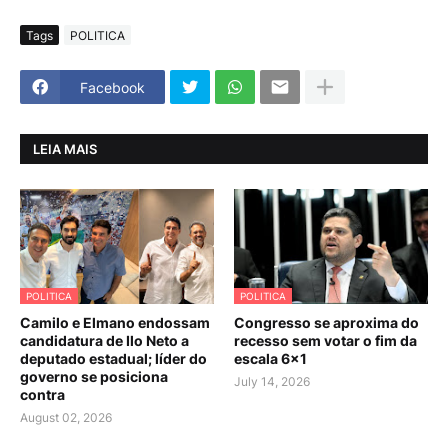
Tags
POLITICA
Facebook
LEIA MAIS
POLITICA
POLITICA
Camilo e Elmano endossam
Congresso se aproxima do
candidatura de Ilo Neto a
recesso sem votar o fim da
deputado estadual; líder do
escala 6×1
governo se posiciona
July 14, 2026
contra
August 02, 2026