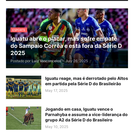
ESPORTE
Iguatu abre o placar, mas sofre empate
do Sampaio Corrêa e está fora da Série D
2025
Postado por
Luiz Vasconcelos
-
July 26, 2025
Iguatu reage, mas é derrotado pelo Altos
em partida pela Série D do Brasileirão
May 17, 2025
Jogando em casa, Iguatu vence o
Parnahyba e assume a vice-liderança do
grupo A2 da Série D do Brasileiro
May 10, 2025