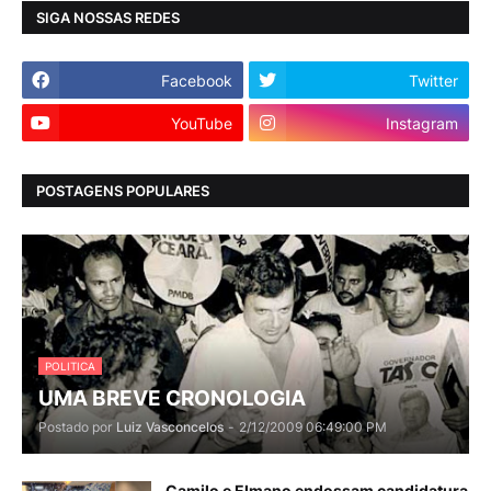
SIGA NOSSAS REDES
Facebook
Twitter
YouTube
Instagram
POSTAGENS POPULARES
POLITICA
UMA BREVE CRONOLOGIA
Postado por
Luiz Vasconcelos
-
2/12/2009 06:49:00 PM
Camilo e Elmano endossam candidatura