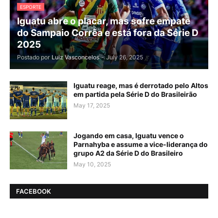
ESPORTE
Iguatu abre o placar, mas sofre empate
do Sampaio Corrêa e está fora da Série D
2025
Postado por
Luiz Vasconcelos
-
July 26, 2025
Iguatu reage, mas é derrotado pelo Altos
em partida pela Série D do Brasileirão
May 17, 2025
Jogando em casa, Iguatu vence o
Parnahyba e assume a vice-liderança do
grupo A2 da Série D do Brasileiro
May 10, 2025
FACEBOOK