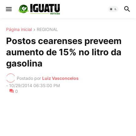
Página inicial
REGIONAL
Postos cearenses preveem
aumento de 15% no litro da
gasolina
Postado por
Luiz Vasconcelos
-
10/29/2014 06:35:00 PM
0