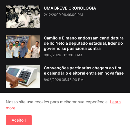
UMA BREVE CRONOLOGIA
2/12/2009 06:49:00 PM
Camilo e Elmano endossam candidatura
de Ilo Neto a deputado estadual; líder do
governo se posiciona contra
8/02/2026 11:13:00 AM
Convenções partidárias chegam ao fim
e calendário eleitoral entra em nova fase
8/05/2026 05:43:00 PM
Nosso site usa cookies para melhorar sua experiência.
Learn
more
Home
About Us
Contact Us
RTL Version
Aceito !
Copyright ©
2026
Iguatu Noticias