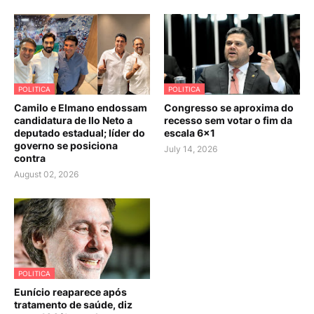
POLITICA
POLITICA
Camilo e Elmano endossam
Congresso se aproxima do
candidatura de Ilo Neto a
recesso sem votar o fim da
deputado estadual; líder do
escala 6×1
governo se posiciona
July 14, 2026
contra
August 02, 2026
POLITICA
Eunício reaparece após
tratamento de saúde, diz