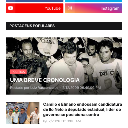
YouTube
Instagram
POSTAGENS POPULARES
POLITICA
UMA BREVE CRONOLOGIA
Postado por
Luiz Vasconcelos
-
2/12/2009 06:49:00 PM
Camilo e Elmano endossam candidatura
de Ilo Neto a deputado estadual; líder do
governo se posiciona contra
8/02/2026 11:13:00 AM