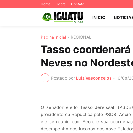
Home
Sobre
Contato
INICIO
NOTICIA
Página inicial
REGIONAL
Tasso coordenará
Neves no Nordest
Postado por
Luiz Vasconcelos
-
10/08/2
O senador eleito Tasso Jereissati (PSD
presidente da República pelo PSDB, Aécio N
ele se reuniu com Aécio e sua coordenaç
desempenho dos tucanos nos nove Estados