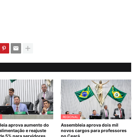
L
REGIONAL
eia aprova aumento do
Assembleia aprova dois mil
alimentação e reajuste
novos cargos para professores
 de 5% para servidores
no Ceará