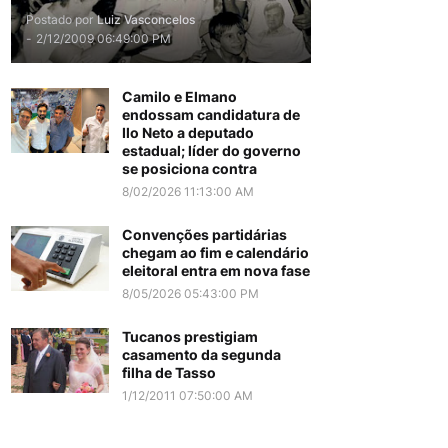
Postado por
Luiz Vasconcelos
-
2/12/2009 06:49:00 PM
Camilo e Elmano
endossam candidatura de
Ilo Neto a deputado
estadual; líder do governo
se posiciona contra
8/02/2026 11:13:00 AM
Convenções partidárias
chegam ao fim e calendário
eleitoral entra em nova fase
8/05/2026 05:43:00 PM
Tucanos prestigiam
casamento da segunda
filha de Tasso
1/12/2011 07:50:00 AM