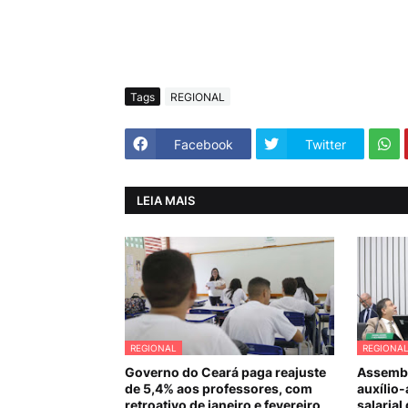
Tags
REGIONAL
Facebook
Twitter
LEIA MAIS
REGIONAL
REGIONA
Governo do Ceará paga reajuste
Assembl
de 5,4% aos professores, com
auxílio-
retroativo de janeiro e fevereiro
salarial