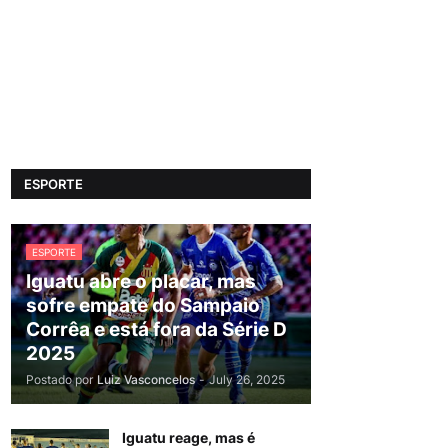
ESPORTE
ESPORTE
Iguatu abre o placar, mas
sofre empate do Sampaio
Corrêa e está fora da Série D
2025
Postado por
Luiz Vasconcelos
-
July 26, 2025
Iguatu reage, mas é