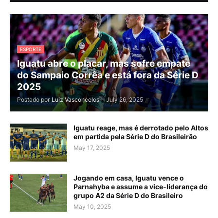
ESPORTE
Iguatu abre o placar, mas sofre empate
do Sampaio Corrêa e está fora da Série D
2025
Postado por
Luiz Vasconcelos
-
July 26, 2025
Iguatu reage, mas é derrotado pelo Altos
em partida pela Série D do Brasileirão
May 17, 2025
Jogando em casa, Iguatu vence o
Parnahyba e assume a vice-liderança do
grupo A2 da Série D do Brasileiro
May 10, 2025