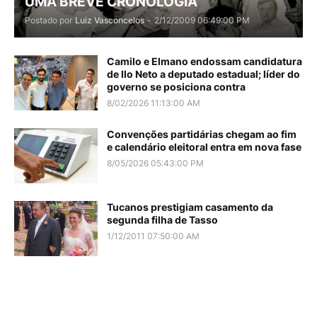
UMA BREVE CRONOLOGIA
Postado por
Luiz Vasconcelos
-
2/12/2009 06:49:00 PM
Camilo e Elmano endossam candidatura
de Ilo Neto a deputado estadual; líder do
governo se posiciona contra
8/02/2026 11:13:00 AM
Convenções partidárias chegam ao fim
e calendário eleitoral entra em nova fase
8/05/2026 05:43:00 PM
Tucanos prestigiam casamento da
segunda filha de Tasso
1/12/2011 07:50:00 AM