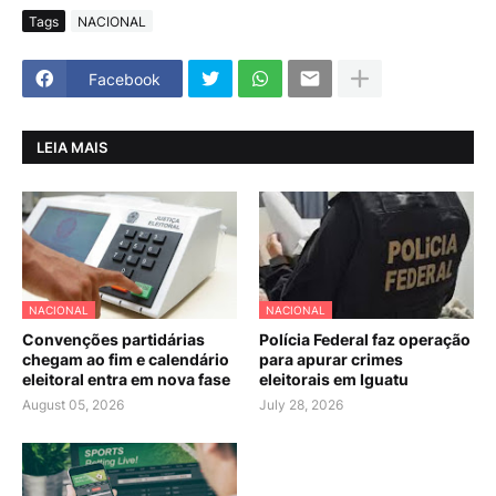
Tags
NACIONAL
Facebook
LEIA MAIS
NACIONAL
NACIONAL
Convenções partidárias
Polícia Federal faz operação
chegam ao fim e calendário
para apurar crimes
eleitoral entra em nova fase
eleitorais em Iguatu
August 05, 2026
July 28, 2026