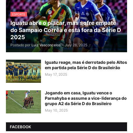
ESPORTE
Iguatu abre o placar, mas sofre empate
do Sampaio Corrêa e está fora da Série D
2025
Postado por
Luiz Vasconcelos
-
July 26, 2025
Iguatu reage, mas é derrotado pelo Altos
em partida pela Série D do Brasileirão
May 17, 2025
Jogando em casa, Iguatu vence o
Parnahyba e assume a vice-liderança do
grupo A2 da Série D do Brasileiro
May 10, 2025
FACEBOOK