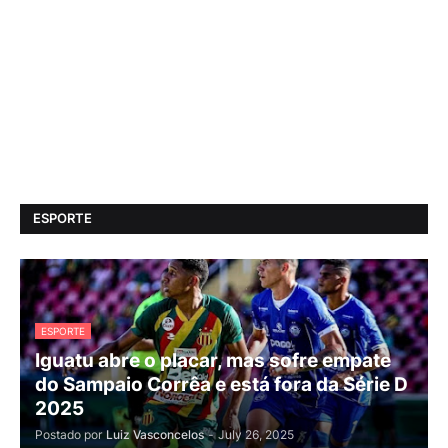
ESPORTE
ESPORTE
Iguatu abre o placar, mas sofre empate
do Sampaio Corrêa e está fora da Série D
2025
Postado por
Luiz Vasconcelos
-
July 26, 2025