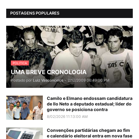
POSTAGENS POPULARES
POLITICA
UMA BREVE CRONOLOGIA
Postado por
Luiz Vasconcelos
-
2/12/2009 06:49:00 PM
Camilo e Elmano endossam candidatura
de Ilo Neto a deputado estadual; líder do
governo se posiciona contra
8/02/2026 11:13:00 AM
Convenções partidárias chegam ao fim
e calendário eleitoral entra em nova fase