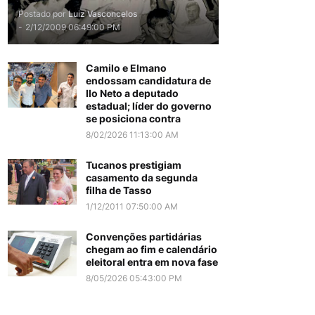
Postado por
Luiz Vasconcelos
-
2/12/2009 06:49:00 PM
Camilo e Elmano
endossam candidatura de
Ilo Neto a deputado
estadual; líder do governo
se posiciona contra
8/02/2026 11:13:00 AM
Tucanos prestigiam
casamento da segunda
filha de Tasso
1/12/2011 07:50:00 AM
Convenções partidárias
chegam ao fim e calendário
eleitoral entra em nova fase
8/05/2026 05:43:00 PM