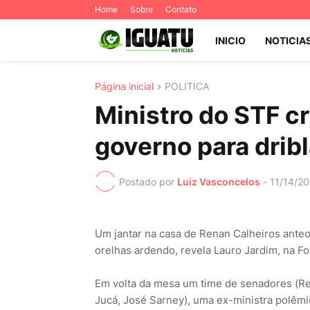
Home
Sobre
Contato
INICIO
NOTICIA
Página inicial
POLITICA
Ministro do STF c
governo para dribl
Postado por
Luiz Vasconcelos
-
11/14/2
Um jantar na casa de Renan Calheiros anteo
orelhas ardendo, revela Lauro Jardim, na Fo
Em volta da mesa um time de senadores (Ren
Jucá, José Sarney), uma ex-ministra polêmic