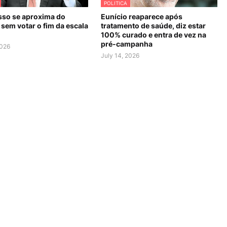
POLITICA
so se aproxima do
Eunício reaparece após
sem votar o fim da escala
tratamento de saúde, diz estar
100% curado e entra de vez na
pré-campanha
2026
July 14, 2026