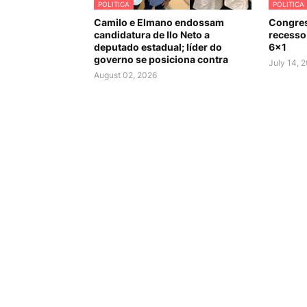
POLITICA
POLITICA
Camilo e Elmano endossam
Congres
candidatura de Ilo Neto a
recesso 
deputado estadual; líder do
6×1
governo se posiciona contra
July 14, 
August 02, 2026