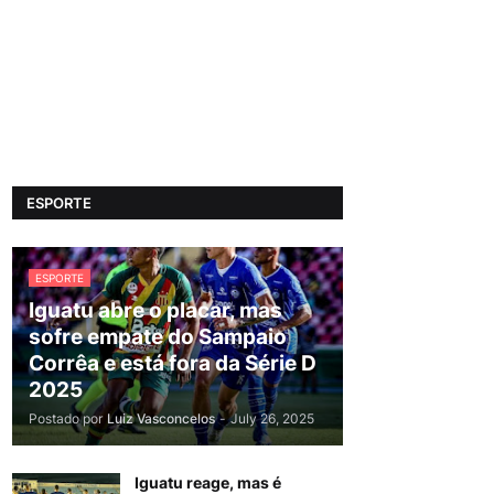
ESPORTE
ESPORTE
Iguatu abre o placar, mas
sofre empate do Sampaio
Corrêa e está fora da Série D
2025
Postado por
Luiz Vasconcelos
-
July 26, 2025
Iguatu reage, mas é