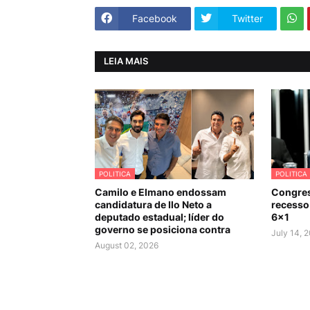
Facebook
Twitter
LEIA MAIS
POLITICA
POLITICA
Camilo e Elmano endossam
Congres
candidatura de Ilo Neto a
recesso 
deputado estadual; líder do
6×1
governo se posiciona contra
July 14, 
August 02, 2026