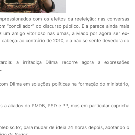
impressionados com os efeitos da reeleição: nas conversas
m “conciliador” do discurso público. Ela parece ainda mais
z um amigo vitorioso nas urnas, aliviado por agora ser ex-
à cabeça: ao contrário de 2010, ela não se sente devedora do
ardia: a irritadiça Dilma recorre agora a expressões
.
com Dilma em soluções políticas na formação do ministério,
os a aliados do PMDB, PSD e PP, mas em particular capricha
plebiscito”, para mudar de ideia 24 horas depois, adotando o
ário do Poder.