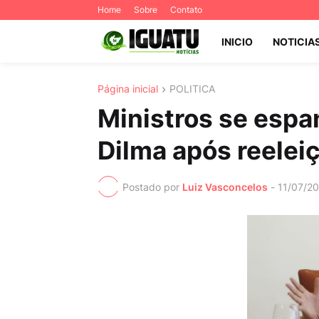
Home
Sobre
Contato
INICIO
NOTICIA
Página inicial
POLITICA
Ministros se esp
Dilma após reelei
Postado por
Luiz Vasconcelos
-
11/07/2