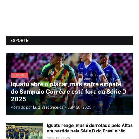
ESPORTE
ESPORTE
Iguatu abre o placar, mas sofre empate
do Sampaio Corrêa e está fora da Série D
2025
Postado por
Luiz Vasconcelos
-
July 26, 2025
Iguatu reage, mas é derrotado pelo Altos
em partida pela Série D do Brasileirão
May 17, 2025