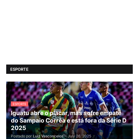
ESPORTE
ESPORTE
Iguatu abre o placar, mas sofre empate
do Sampaio Corrêa e está fora da Série D
2025
Postado por
Luiz Vasconcelos
-
July 26, 2025