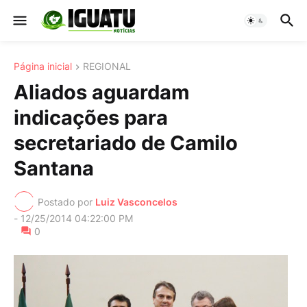
Página inicial
REGIONAL
Aliados aguardam
indicações para
secretariado de Camilo
Santana
Postado por
Luiz Vasconcelos
-
12/25/2014 04:22:00 PM
0