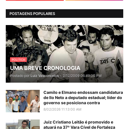
POSTAGENS POPULARES
POLITICA
UMA BREVE CRONOLOGIA
Postado por
Luiz Vasconcelos
-
2/12/2009 06:49:00 PM
Camilo e Elmano endossam candidatura
de Ilo Neto a deputado estadual; líder do
governo se posiciona contra
8/02/2026 11:13:00 AM
Juiz Cristiano Leitão é promovido e
atuará na 37ª Vara Cível de Fortaleza