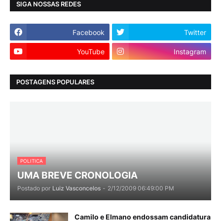
SIGA NOSSAS REDES
Facebook
Twitter
YouTube
Instagram
POSTAGENS POPULARES
POLITICA
UMA BREVE CRONOLOGIA
Postado por
Luiz Vasconcelos
-
2/12/2009 06:49:00 PM
Camilo e Elmano endossam candidatura