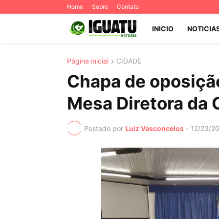
Home
Sobre
Contato
INICIO
NOTICIA
Página inicial
CIDADE
Chapa de oposição
Mesa Diretora da 
Postado por
Luiz Vasconcelos
-
12/23/2