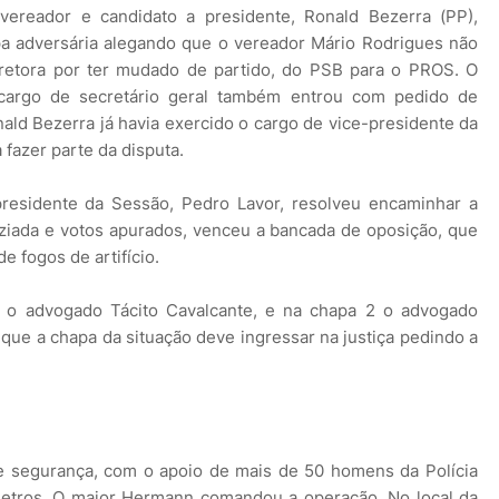
 vereador e candidato a presidente, Ronald Bezerra (PP),
a adversária alegando que o vereador Mário Rodrigues não
retora por ter mudado de partido, do PSB para o PROS. O
 cargo de secretário geral também entrou com pedido de
ld Bezerra já havia exercido o cargo de vice-presidente da
fazer parte da disputa.
residente da Sessão, Pedro Lavor, resolveu encaminhar a
ziada e votos apurados, venceu a bancada de oposição, que
 fogos de artifício.
ve o advogado Tácito Cavalcante, e na chapa 2 o advogado
 que a chapa da situação deve ingressar na justiça pedindo a
e segurança, com o apoio de mais de 50 homens da Polícia
 metros. O major Hermann comandou a operação. No local da