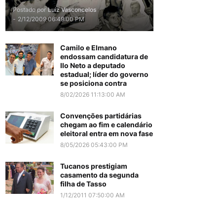
Postado por
Luiz Vasconcelos
-
2/12/2009 06:49:00 PM
Camilo e Elmano
endossam candidatura de
Ilo Neto a deputado
estadual; líder do governo
se posiciona contra
8/02/2026 11:13:00 AM
Convenções partidárias
chegam ao fim e calendário
eleitoral entra em nova fase
8/05/2026 05:43:00 PM
Tucanos prestigiam
casamento da segunda
filha de Tasso
1/12/2011 07:50:00 AM