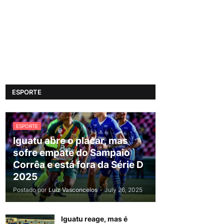
ESPORTE
ESPORTE
Iguatu abre o placar, mas
sofre empate do Sampaio
Corrêa e está fora da Série D
2025
Postado por
Luiz Vasconcelos
-
July 26, 2025
Iguatu reage, mas é