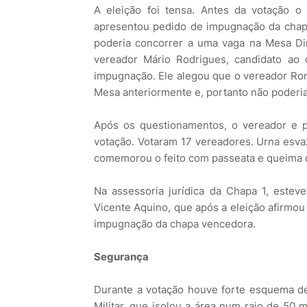
A eleição foi tensa. Antes da votação o
apresentou pedido de impugnação da chap
poderia concorrer a uma vaga na Mesa Di
vereador Mário Rodrigues, candidato ao
impugnação. Ele alegou que o vereador Rona
Mesa anteriormente e, portanto não poderia 
Após os questionamentos, o vereador e p
votação. Votaram 17 vereadores. Urna esva
comemorou o feito com passeata e queima de
Na assessoria jurídica da Chapa 1, este
Vicente Aquino, que após a eleição afirmou
impugnação da chapa vencedora.
Segurança
Durante a votação houve forte esquema d
Militar, que isolou a área num raio de 50