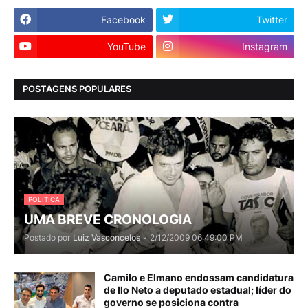
Facebook
Twitter
YouTube
Instagram
POSTAGENS POPULARES
POLITICA
UMA BREVE CRONOLOGIA
Postado por
Luiz Vasconcelos
-
2/12/2009 06:49:00 PM
Camilo e Elmano endossam candidatura
de Ilo Neto a deputado estadual; líder do
governo se posiciona contra