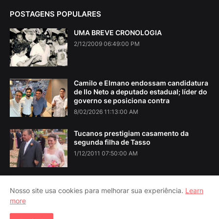
POSTAGENS POPULARES
UMA BREVE CRONOLOGIA
2/12/2009 06:49:00 PM
Camilo e Elmano endossam candidatura
de Ilo Neto a deputado estadual; líder do
governo se posiciona contra
8/02/2026 11:13:00 AM
Tucanos prestigiam casamento da
segunda filha de Tasso
1/12/2011 07:50:00 AM
Nosso site usa cookies para melhorar sua experiência.
Learn
more
Home
About Us
Contact Us
RTL Version