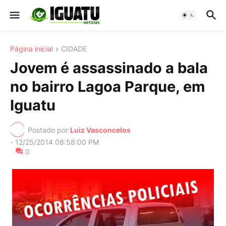
Página inicial
CIDADE
Jovem é assassinado a bala
no bairro Lagoa Parque, em
Iguatu
Postado por
Luiz Vasconcelos
-
12/25/2014 08:58:00 PM
0