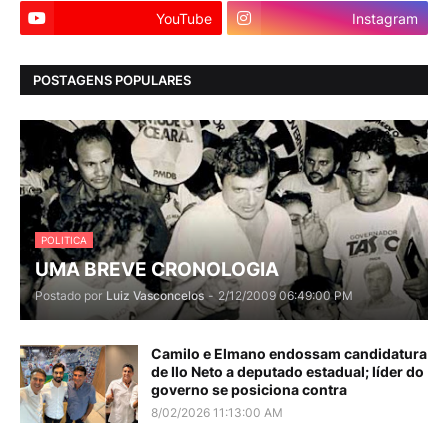
YouTube
Instagram
POSTAGENS POPULARES
POLITICA
UMA BREVE CRONOLOGIA
Postado por
Luiz Vasconcelos
-
2/12/2009 06:49:00 PM
Camilo e Elmano endossam candidatura
de Ilo Neto a deputado estadual; líder do
governo se posiciona contra
8/02/2026 11:13:00 AM