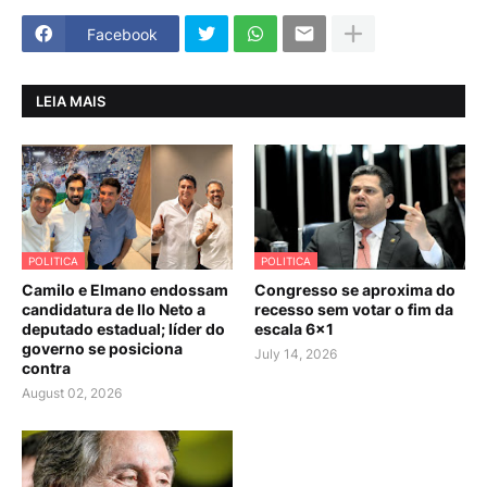
Facebook
LEIA MAIS
POLITICA
POLITICA
Camilo e Elmano endossam
Congresso se aproxima do
candidatura de Ilo Neto a
recesso sem votar o fim da
deputado estadual; líder do
escala 6×1
governo se posiciona
July 14, 2026
contra
August 02, 2026