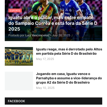
ESPORTE
Iguatu abre o placar, mas sofre empate
do Sampaio Corrêa e está fora da Série D
2025
Postado por
Luiz Vasconcelos
-
July 26, 2025
Iguatu reage, mas é derrotado pelo Altos
em partida pela Série D do Brasileirão
May 17, 2025
Jogando em casa, Iguatu vence o
Parnahyba e assume a vice-liderança do
grupo A2 da Série D do Brasileiro
May 10, 2025
FACEBOOK