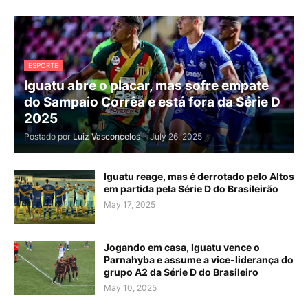
ESPORTE
Iguatu abre o placar, mas sofre empate
do Sampaio Corrêa e está fora da Série D
2025
Postado por
Luiz Vasconcelos
-
July 26, 2025
Iguatu reage, mas é derrotado pelo Altos
em partida pela Série D do Brasileirão
May 17, 2025
Jogando em casa, Iguatu vence o
Parnahyba e assume a vice-liderança do
grupo A2 da Série D do Brasileiro
May 10, 2025