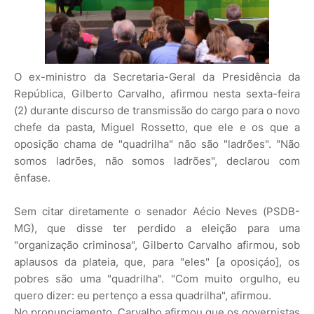
O ex-ministro da Secretaria-Geral da Presidência da
República, Gilberto Carvalho, afirmou nesta sexta-feira
(2) durante discurso de transmissão do cargo para o novo
chefe da pasta, Miguel Rossetto, que ele e os que a
oposição chama de "quadrilha" não são "ladrões". "Não
somos ladrões, não somos ladrões", declarou com
ênfase.
Sem citar diretamente o senador Aécio Neves (PSDB-
MG), que disse ter perdido a eleição para uma
"organização criminosa", Gilberto Carvalho afirmou, sob
aplausos da plateia, que, para "eles" [a oposiçáo], os
pobres são uma "quadrilha". "Com muito orgulho, eu
quero dizer: eu pertenço a essa quadrilha", afirmou.
No pronunciamento, Carvalho afirmou que os governistas