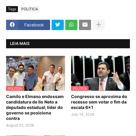
Tags
POLITICA
Facebook
LEIA MAIS
POLITICA
POLITICA
Camilo e Elmano endossam
Congresso se aproxima do
candidatura de Ilo Neto a
recesso sem votar o fim da
deputado estadual; líder do
escala 6×1
governo se posiciona
July 14, 2026
contra
August 02, 2026