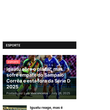
ESPORTE
ESPORTE
Iguatu abre o placar, mas
sofre empate do Sampaio
Corrêa e está fora da Série D
2025
Postado por
Luiz Vasconcelos
-
July 26, 2025
Iguatu reage, mas é