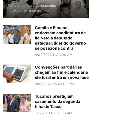
Postado por
Luiz Vasconcelos
-
2/12/2009 06:49:00 PM
Camilo e Elmano
endossam candidatura de
Ilo Neto a deputado
estadual; líder do governo
se posiciona contra
8/02/2026 11:13:00 AM
Convenções partidárias
chegam ao fim e calendário
eleitoral entra em nova fase
8/05/2026 05:43:00 PM
Tucanos prestigiam
casamento da segunda
filha de Tasso
1/12/2011 07:50:00 AM