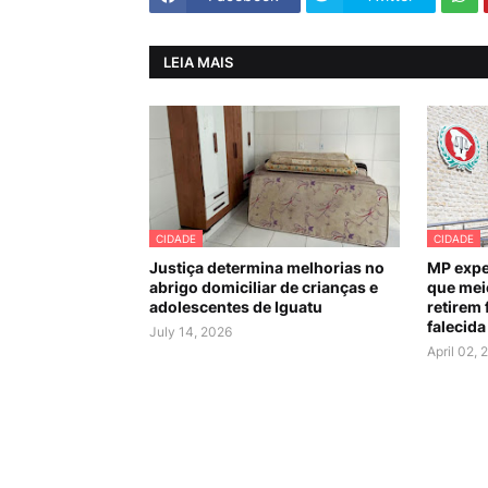
LEIA MAIS
CIDADE
CIDADE
Justiça determina melhorias no
MP expe
abrigo domiciliar de crianças e
que mei
adolescentes de Iguatu
retirem 
falecida
July 14, 2026
April 02, 