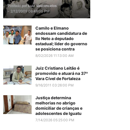
Postado por
Luiz Vasconcelos
-
2/12/2009 06:49:00 PM
Camilo e Elmano
endossam candidatura de
Ilo Neto a deputado
estadual; líder do governo
se posiciona contra
8/02/2026 11:13:00 AM
Juiz Cristiano Leitão é
promovido e atuará na 37ª
Vara Cível de Fortaleza
9/16/2011 03:26:00 PM
Justiça determina
melhorias no abrigo
domiciliar de crianças e
adolescentes de Iguatu
7/14/2026 05:25:00 PM