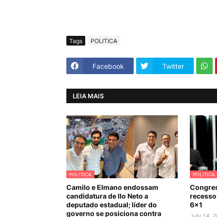
Tags
POLITICA
Facebook
Twitter
LEIA MAIS
POLITICA
POLITICA
Camilo e Elmano endossam
Congres
candidatura de Ilo Neto a
recesso 
deputado estadual; líder do
6×1
governo se posiciona contra
July 14, 