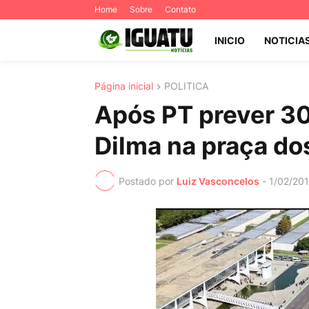
Home
Sobre
Contato
INICIO
NOTICIA
Página inicial
POLITICA
Após PT prever 30
Dilma na praça do
Postado por
Luiz Vasconcelos
-
1/02/20