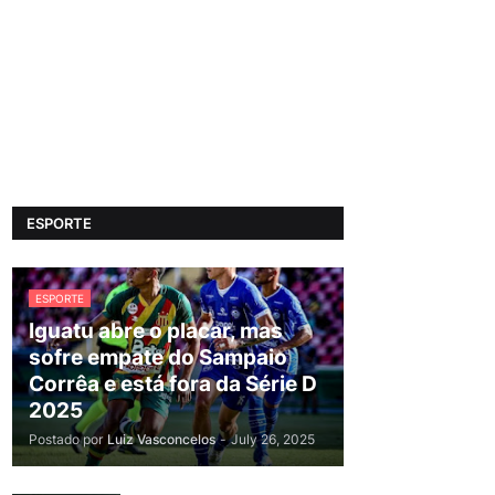
ESPORTE
ESPORTE
Iguatu abre o placar, mas
sofre empate do Sampaio
Corrêa e está fora da Série D
2025
Postado por
Luiz Vasconcelos
-
July 26, 2025