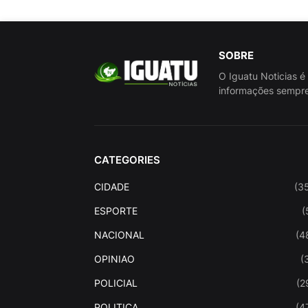
SOBRE
O Iguatu Noticias é
informações sempre
CATEGORIES
CIDADE
(3
ESPORTE
(
NACIONAL
(4
OPINIAO
(
POLICIAL
(2
POLITICA
(4