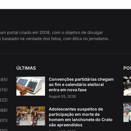
 um portal criado em 2008, com o objetivo de divulgar
 baseado na verdade dos fatos, com ética no jornalismo.
ÚLTIMAS
PO
Convenções partidárias chegam
585)
ao fim e calendário eleitoral
515)
entra em nova fase
August 05, 2026
822)
Adolescentes suspeitos de
388)
participação em morte de
homem em lanchonete do Crato
931)
são apreendidos
720)