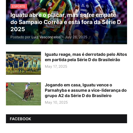
ESPORTE
Iguatu abre o placar, mas sofre empate
do Sampaio Corrêa e está fora da Série D
2025
Postado por
Luiz Vasconcelos
-
July 26, 2025
Iguatu reage, mas é derrotado pelo Altos
em partida pela Série D do Brasileirão
May 17, 2025
Jogando em casa, Iguatu vence o
Parnahyba e assume a vice-liderança do
grupo A2 da Série D do Brasileiro
May 10, 2025
FACEBOOK