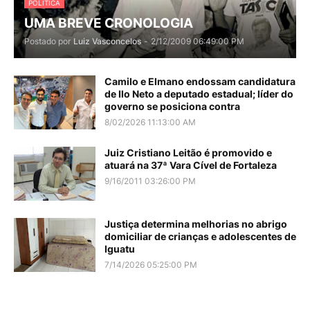
POLITICA
UMA BREVE CRONOLOGIA
Postado por
Luiz Vasconcelos
-
2/12/2009 06:49:00 PM
Camilo e Elmano endossam candidatura
de Ilo Neto a deputado estadual; líder do
governo se posiciona contra
8/02/2026 11:13:00 AM
Juiz Cristiano Leitão é promovido e
atuará na 37ª Vara Cível de Fortaleza
9/16/2011 03:26:00 PM
Justiça determina melhorias no abrigo
domiciliar de crianças e adolescentes de
Iguatu
7/14/2026 05:25:00 PM